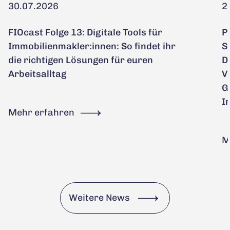
30.07.2026
2
FIOcast Folge 13: Digitale Tools für
P
Immobilienmakler:innen: So findet ihr
S
die richtigen Lösungen für euren
D
Arbeitsalltag
V
G
I
Mehr erfahren
M
Weitere News