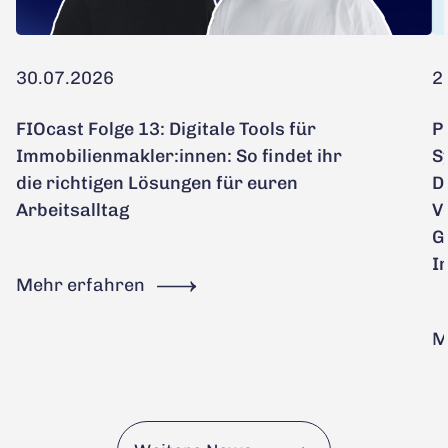
30.07.2026
2
FIOcast Folge 13: Digitale Tools für
P
Immobilienmakler:innen: So findet ihr
S
die richtigen Lösungen für euren
D
Arbeitsalltag
V
G
I
Mehr erfahren
M