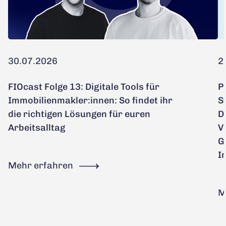
30.07.2026
2
FIOcast Folge 13: Digitale Tools für
P
Immobilienmakler:innen: So findet ihr
S
die richtigen Lösungen für euren
D
Arbeitsalltag
V
G
I
Mehr erfahren
M