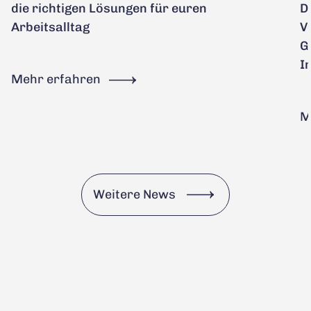
die richtigen Lösungen für euren
D
Arbeitsalltag
V
G
I
Mehr erfahren
M
Weitere News