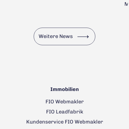
M
Weitere News
Immobilien
FIO Webmakler
FIO Leadfabrik
Kundenservice FIO Webmakler