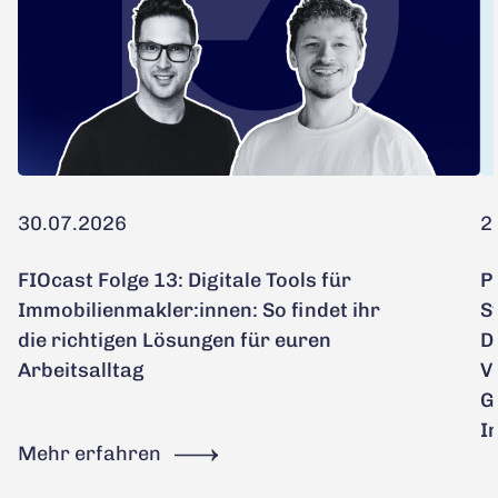
30.07.2026
2
FIOcast Folge 13: Digitale Tools für
P
Immobilienmakler:innen: So findet ihr
S
die richtigen Lösungen für euren
D
Arbeitsalltag
V
G
I
Mehr erfahren