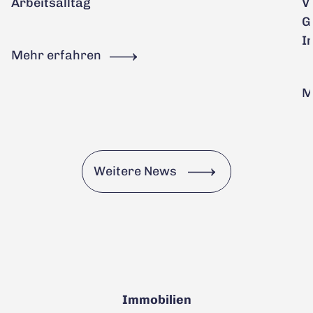
Arbeitsalltag
V
G
I
Mehr erfahren
M
Weitere News
Immobilien