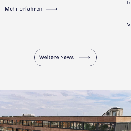
I
Mehr erfahren
M
Weitere News