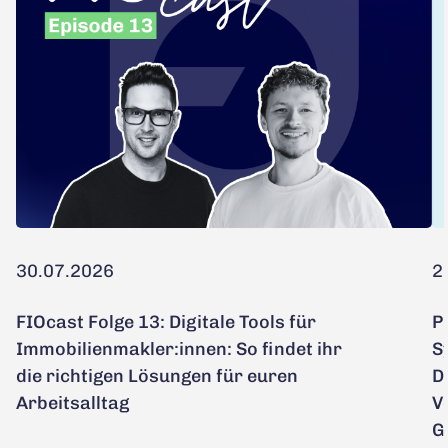
30.07.2026
2
FIOcast Folge 13: Digitale Tools für
P
Immobilienmakler:innen: So findet ihr
S
die richtigen Lösungen für euren
D
Arbeitsalltag
V
G