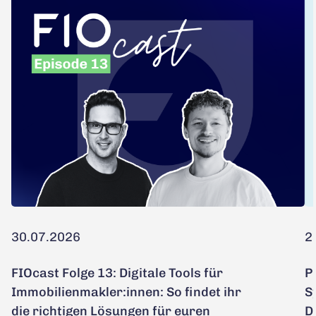
30.07.2026
2
FIOcast Folge 13: Digitale Tools für
P
Immobilienmakler:innen: So findet ihr
S
die richtigen Lösungen für euren
D