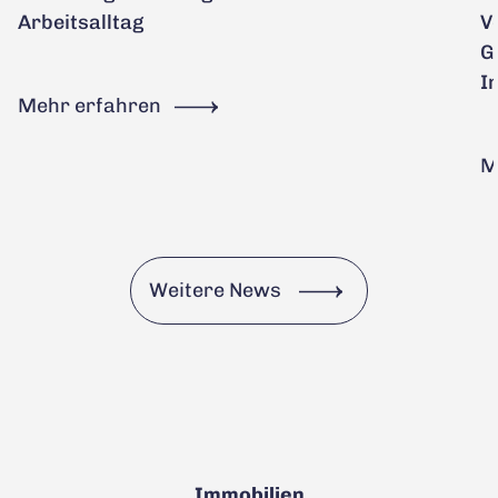
Arbeitsalltag
V
G
I
Mehr erfahren
M
Weitere News
Immobilien