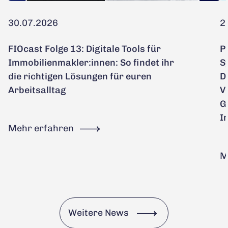
30.07.2026
2
FIOcast Folge 13: Digitale Tools für
P
Immobilienmakler:innen: So findet ihr
S
die richtigen Lösungen für euren
D
Arbeitsalltag
V
G
I
Mehr erfahren
M
Weitere News