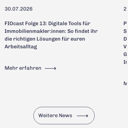
30.07.2026
2
FIOcast Folge 13: Digitale Tools für
P
Immobilienmakler:innen: So findet ihr
S
die richtigen Lösungen für euren
D
Arbeitsalltag
V
G
I
Mehr erfahren
M
Weitere News