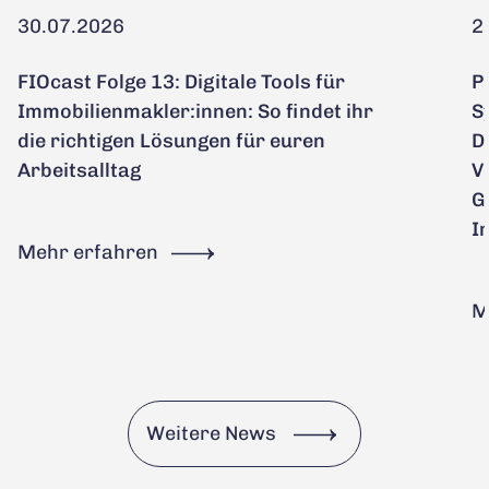
30.07.2026
2
FIOcast Folge 13: Digitale Tools für
P
Immobilienmakler:innen: So findet ihr
S
die richtigen Lösungen für euren
D
Arbeitsalltag
V
G
I
Mehr erfahren
M
Weitere News