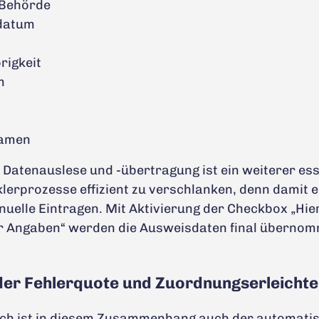
 Behörde
datum
rigkeit
m
namen
 Datenauslese und -übertragung ist ein weiterer ess
erprozesse effizient zu verschlanken, denn damit e
uelle Eintragen. Mit Aktivierung der Checkbox „Hier
der Angaben“ werden die Ausweisdaten final überno
der Fehlerquote und Zuordnungserleicht
ich ist in diesem Zusammenhang auch der automati