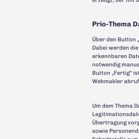
erzeugt, der mit
Prio-Thema D
Über den Button 
Dabei werden die
erkennbaren Date
notwendig manuel
Button „Fertig“ i
Webmakler abruf
Um dem Thema Da
Legitimationsdat
Übertragung vorg
sowie Personenda