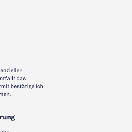
enzieller
ntfällt das
mit bestätige ich
mmen.
erung
sche