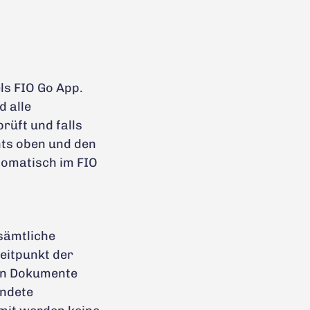
ls FIO Go App.
 alle
rüft und falls
hts oben und den
utomatisch im FIO
sämtliche
eitpunkt der
ten Dokumente
endete