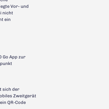
legte Vor- und
 nicht
t ein
O Go App zur
üpunkt
 sich der
obiles Zweitgerät
 ein QR-Code