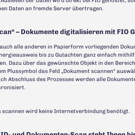
 Auslesen der Daten wird direkt bei FIO gehostet, s
en Daten an fremde Server übertragen.
Scan“ – Dokumente digitalisieren mit FIO 
auch alle anderen in Papierform vorliegenden Dok
nergieausweis bis zu Gutachten ganz einfach mithilf
den. Dazu über das gewünschte Objekt in den Bereich
dem Plussymbol das Feld „Dokument scannen“ auswäh
ach Abschluss des Prozesses werden alle Dokumente
ronisiert.
scannen wird keine Internetverbindung benötigt.
 ID- und Dokumenten-Scan steht Ihnen bi