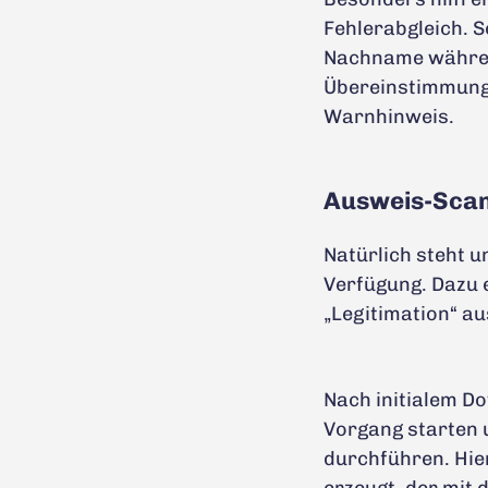
Fehlerabgleich. S
Nachname während
Übereinstimmung 
Warnhinweis.
Ausweis-Scan
Natürlich steht 
Verfügung. Dazu
„Legitimation“ a
Nach initialem D
Vorgang starten 
durchführen. Hie