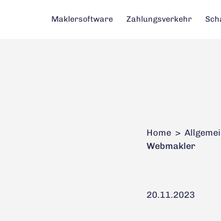
Maklersoftware
Maklersoftware
Zahlungsverkehr
Zahlungsverkehr
Sch
Sch
Home
>
Allgeme
Webmakler
20.11.2023