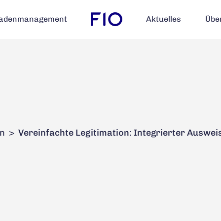
adenmanagement
adenmanagement
Aktuelles
Aktuelles
Übe
Übe
in
>
Vereinfachte Legitimation: Integrierter Auswei