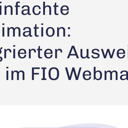
infachte
timation:
grierter Auswe
 im FIO Webma