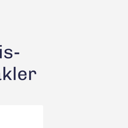
is-
kler