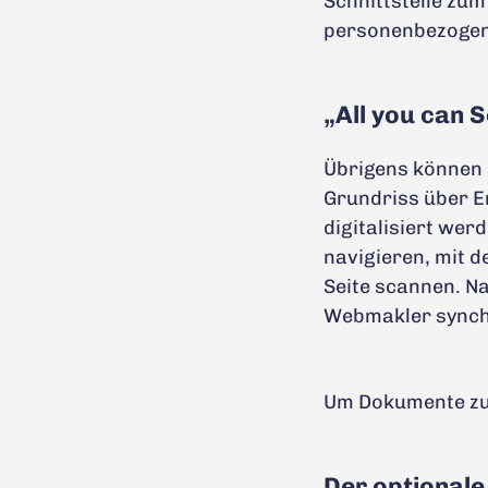
Schnittstelle zum
personenbezogen
„All you can 
Übrigens können 
Grundriss über E
digitalisiert wer
navigieren, mit 
Seite scannen. N
Webmakler synch
Um Dokumente zu 
Der optionale