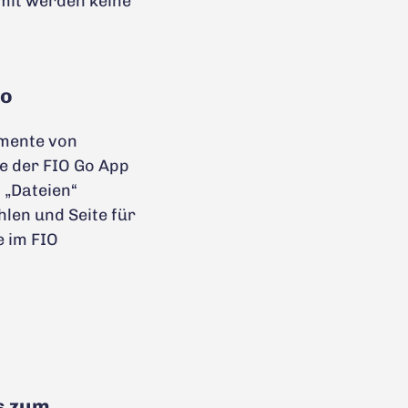
omit werden keine
Go
umente von
e der FIO Go App
 „Dateien“
len und Seite für
 im FIO
s zum