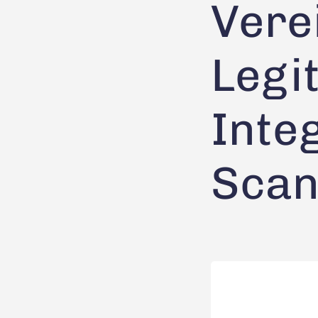
Vere
Legi
Inte
Scan