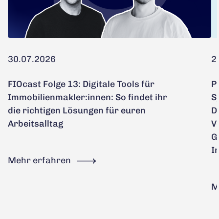
30.07.2026
2
FIOcast Folge 13: Digitale Tools für
P
Immobilienmakler:innen: So findet ihr
S
die richtigen Lösungen für euren
D
Arbeitsalltag
V
G
I
Mehr erfahren
M